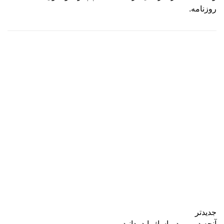
روزنامه.
جدیدتر
آنچه در مورد ماساژ باید بدانید