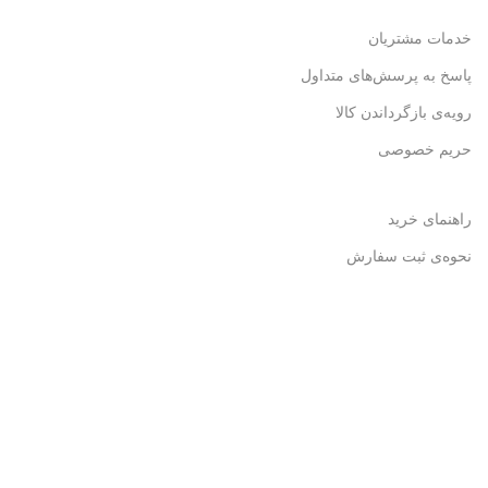
خدمات مشتریان
پاسخ به پرسش‌های متداول
رویه‌ی بازگرداندن کالا
حریم خصوصی
راهنمای خرید
نحوه‌ی ثبت سفارش
رویه ارسال سفارش
شیوه پرداخت
همراه ما باشید
آریا چشمک طلایی
2021 - 2023 طراحی و عکاسی توسط
علیرضا اکرمی