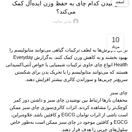
تیر
بهمن
اسفند
نوشیدن کدام چای به حفظ وزن ایده‌آل کمک
می‌کند؟
مدیر سایت
10
مرداد
برخی دم‌نوش‌ها به لطف ترکیبات گیاهی می‌توانند متابولیسم را
بهبود بخشند و به کاهش وزن کمک کنند. به‌گزارش Everyday
Health انواع چای حاوی ترکیبات شیمیایی با خواص آنتی‌اکسیدانی
هستند که می‌توانند متابولیسم را با تحریک بدن برای شکستن
سریع‌تر چربی‌ها و سوزاندن کالری بیشتر افزایش دهند.
چای سبز
محققان بارها ارتباط بین نوشیدن چای سبز و داشتن دور کمر
کوچک‌تر را مشاهده کردند. اثرات کالری‌سوزی چای سبز ممکن
است ناشی از اثرات توامان EGCG و کافئین باشد.علاوه‌بر‌این،
EGCG و کافئین موجود در چای سبز ممکن است به‌طور خاص
سلول‌های چربی را هدف قرار دهند.