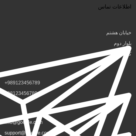
اطلاعات تماس
خیابان هشتم
بلوار دوم
کوچه اول
+989123456789
+98123456789
info@google.com
support@google.com