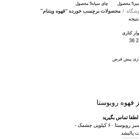
بز
5 محصول
چای سیاه
5 محصول
شگاه
محصولات برچسب خورده “قهوه ویتنام”
تیجه
ار کناری
36
2
ز قهوه روبوستا
لطفا تماس بگیرید
دانه قهوه سبز روبوستا ۶۰ کیلویی چشمک -